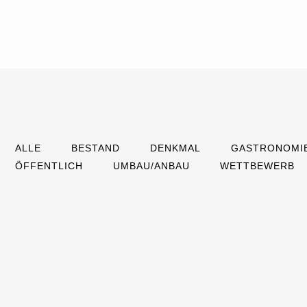
ALLE
BESTAND
DENKMAL
GASTRONOMI
ÖFFENTLICH
UMBAU/ANBAU
WETTBEWERB
BAHNHOFSTR. 21 |
GOMARINGEN
BIBLIOTHEK IN DER
SCHLOSSSCHEUER
CAMPUS MARTINSHAUS I
GOMARINGEN
KIRCHENTELLINSFURT
CASINO AM NECKAR |
TÜBINGEN
DIGSILENT | GOMARINGEN