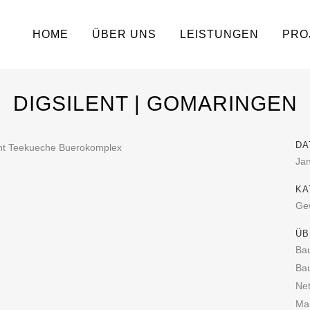
HOME
ÜBER UNS
LEISTUNGEN
PRO
DIGSILENT | GOMARINGEN
DA
Ja
KA
Gew
ÜB
Ba
Bau
Net
Ma