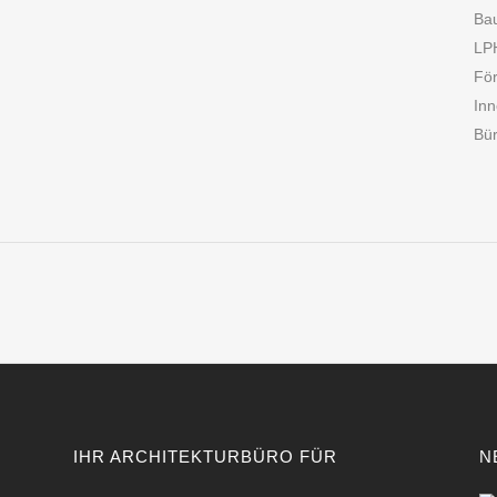
Ba
LP
För
Inn
Bür
IHR ARCHITEKTURBÜRO FÜR
N