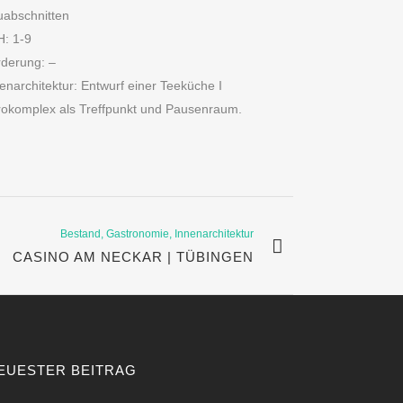
uabschnitten
H: 1-9
derung: –
enarchitektur: Entwurf einer Teeküche I
okomplex als Treffpunkt und Pausenraum.
Bestand, Gastronomie, Innenarchitektur
CASINO AM NECKAR | TÜBINGEN
EUESTER BEITRAG