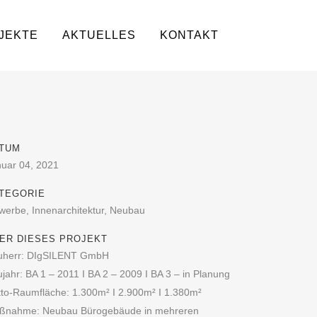
JEKTE
AKTUELLES
KONTAKT
TUM
nuar 04, 2021
TEGORIE
erbe, Innenarchitektur, Neubau
ER DIESES PROJEKT
uherr: DIgSILENT GmbH
jahr: BA 1 – 2011 I BA 2 – 2009 I BA 3 – in Planung
to-Raumfläche: 1.300m² I 2.900m² I 1.380m²
ßnahme: Neubau Bürogebäude in mehreren