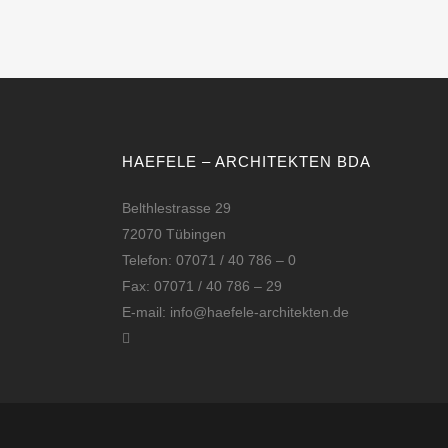
HAEFELE – ARCHITEKTEN BDA
Belthlestrasse 29
72070 Tübingen
Telefon: 07071 / 40 786 – 0
Fax: 07071 / 40 786 – 29
E-mail: info@haefele-architekten.de