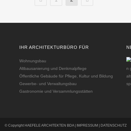
IHR ARCHITEKTURBÜRO FÜR
N
Wohnungsbau
Altbausanierung und Denkmalpflege
Öffentliche Gebäude für Pflege, Kultur und Bildung
Gewerbe- und Verwaltungsbau
Gastronomie und Versammlungsstätten
© Copyright HAEFELE ARCHITEKTEN BDA |
IMPRESSUM
|
DATENSCHUTZ